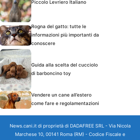
Piccolo Levriero Italiano
Rogna del gatto: tutte le
informazioni più importanti da
conoscere
Guida alla scelta del cucciolo
di barboncino toy
Vendere un cane all’estero
come fare e regolamentazioni
News.cani.it di proprietà di DADAFREE SRL - Via Nicola
Marchese 10, 00141 Roma (RM) - Codice Fiscale e